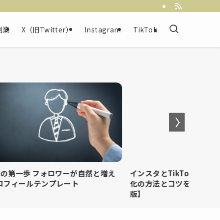
副業
X（旧Twitter）
Instagram
TikTok
第一歩 フォロワーが自然と増え
インスタとTikTokどっちが
ィールテンプレート
化の方法とコツを徹底解説【2
版】