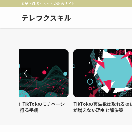
副業・SNS・ネットの総合サイト
テレワクスキル
OK！TikTokのモチベーシ
TikTokの再生数は取れるのに
収入を得る手順
が増えない理由と解決策